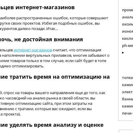
льцев интернет-магазинов
пром
анал
 наиболее распространенных ошибок, которые совершают
рутке своих проектов. Избегая подобных ошибок, вы
окси
урентов далеко позади. Итак...
ионо
лочь, не достойная внимания
кисл
ph-м
дельцев
интернет-магазинов
считает, что оптимизация
а наполнении виртуальных прилавков, многие забывают о
илие товаров только в том случае, если сайт будет в топе
ходимо оптимизировать.
ие тратить время на оптимизацию на
топк
ками
элек
 спрос на товары вашего направления еще до того, как
ко часов/дней на анализ рынка в своей области, вы
банн
тивную оптимизацию сайта, при этом затраты на
ками
нению с тратами, которые вас ожидают, если вы
печи
а проекта).
ие уделять время анализу и оценке