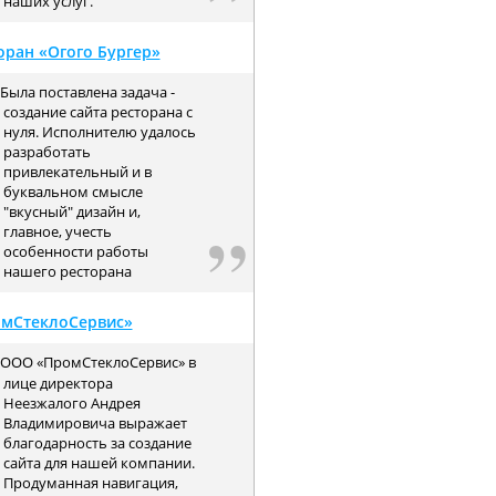
наших услуг.
оран «Огого Бургер»
Была поставлена задача -
создание сайта ресторана с
нуля. Исполнителю удалось
разработать
привлекательный и в
буквальном смысле
"вкусный" дизайн и,
главное, учесть
особенности работы
нашего ресторана
мСтеклоСервис»
ООО «ПромСтеклоСервис» в
лице директора
Неезжалого Андрея
Владимировича выражает
благодарность за создание
сайта для нашей компании.
Продуманная навигация,