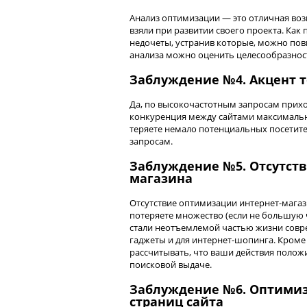
Анализ оптимизации — это отличная воз
взяли при развитии своего проекта. Как 
недочеты, устранив которые, можно пов
анализа можно оценить целесообразнос
Заблуждение №4. Акцент т
Да, по высокочастотным запросам приход
конкуренция между сайтами максимальна
теряете немало потенциальных посетите
запросам.
Заблуждение №5. Отсутств
магазина
Отсутствие оптимизации интернет-магаз
потеряете множество (если не большую 
стали неотъемлемой частью жизни совре
гаджеты и для интернет-шопинга. Кроме 
рассчитывать, что ваши действия положи
поисковой выдаче.
Заблуждение №6. Оптимиз
страниц сайта