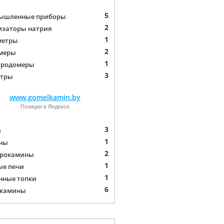
5
ышленные приборы
2
изаторы натрия
1
метры
2
меры
1
ородомеры
3
етры
www.gomelkamin.by
Позиции в Яндексе
3
и
1
ны
2
трокамины
1
ые печи
1
нные топки
6
-камины