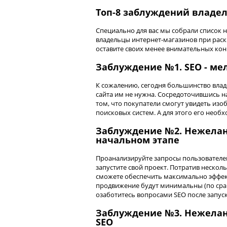
Топ-8 заблуждений владе
Специально для вас мы собрали список
владельцы интернет-магазинов при раск
оставите своих менее внимательных конк
Заблуждение №1. SEO - ме
К сожалению, сегодня большинство вла
сайта им не нужна. Сосредоточившись н
том, что покупатели смогут увидеть изоб
поисковых систем. А для этого его необ
Заблуждение №2. Нежелан
начальном этапе
Проанализируйте запросы пользователей,
запустите свой проект. Потратив несколь
сможете обеспечить максимально эффек
продвижение будут минимальны (по срав
озаботитесь вопросами SEO после запуск
Заблуждение №3. Нежелан
SEO